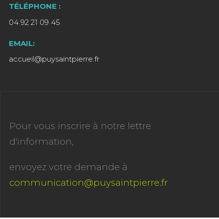
TÉLÉPHONE :
04 92 21 09 45
EMAIL:
accueil@puysaintpierre.fr
Pour vous inscrire à notre lettre
d'information,
envoyez votre demande à
communication@puysaintpierre.fr