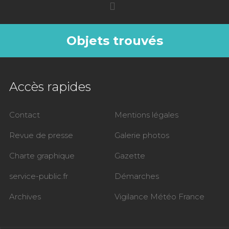
Objets trouvés
Accès rapides
Contact
Mentions légales
Revue de presse
Galerie photos
Charte graphique
Gazette
service-public.fr
Démarches
Archives
Vigilance Météo France