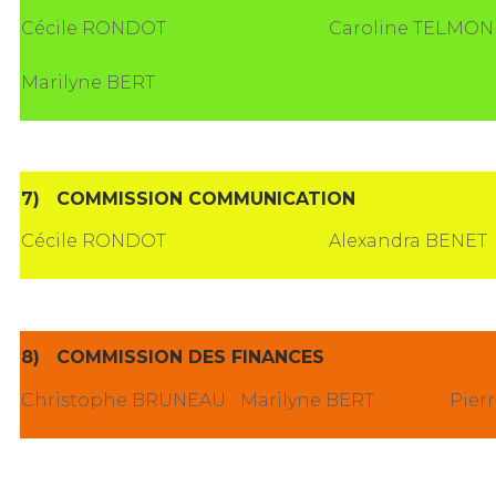
Cécile RONDOT
Caroline TELMON
Marilyne BERT
7)
COMMISSION COMMUNICATION
Cécile RONDOT
Alexandra BENET
8)
COMMISSION DES FINANCES
Christophe BRUNEAU
Marilyne BERT
Pier