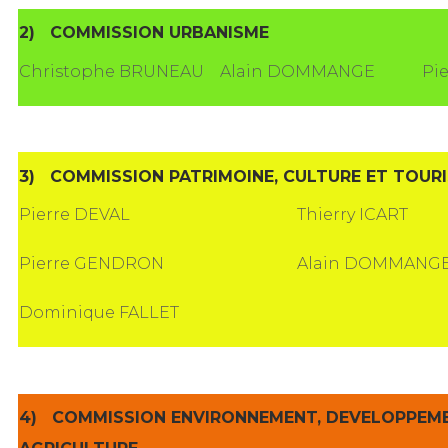
2)
COMMISSION URBANISME
Christophe BRUNEAU
Alain DOMMANGE
Pi
3)
COMMISSION PATRIMOINE, CULTURE ET TOUR
Pierre DEVAL
Thierry ICART
Pierre GENDRON
Alain DOMMANG
Dominique FALLET
4)
COMMISSION ENVIRONNEMENT, DEVELOPPEM