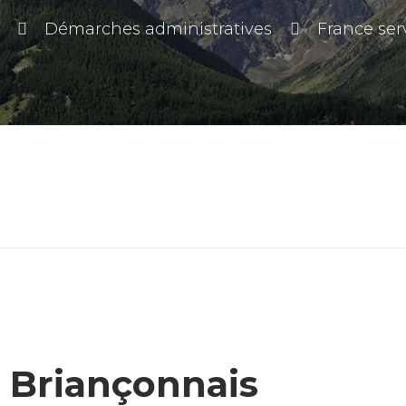
Démarches administratives
France ser
u Briançonnais