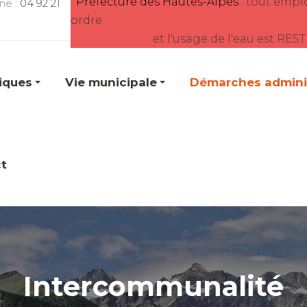
Préfecture des Hautes-Alpes :
tout empl
ne :
04 92 21
ordre
et l'usage de l'eau est RES
tiques
Vie municipale
Démarches adminis
t
Intercommunalité