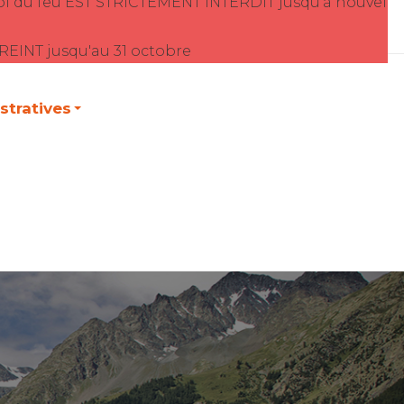
oi du feu EST STRICTEMENT INTERDIT jusqu'à nouvel
TREINT jusqu'au 31 octobre
tratives