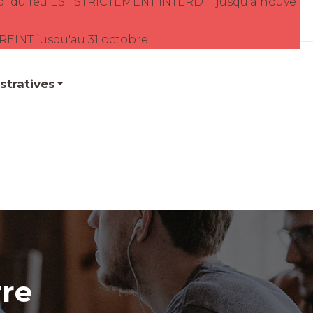
oi du feu EST STRICTEMENT INTERDIT jusqu'à nouvel
TREINT jusqu'au 31 octobre
tratives
rre