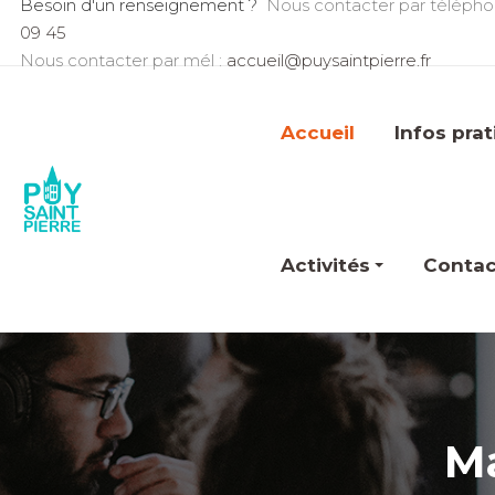
Besoin d'un renseignement ?
Nous contacter par télépho
09 45
Nous contacter par mél :
accueil@puysaintpierre.fr
Accueil
Infos pra
Activités
Contac
Ma