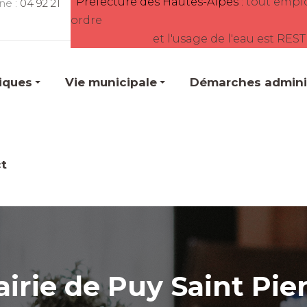
Préfecture des Hautes-Alpes :
tout empl
ne :
04 92 21
ordre
et l'usage de l'eau est RES
tiques
Vie municipale
Démarches adminis
t
irie de Puy Saint Pie