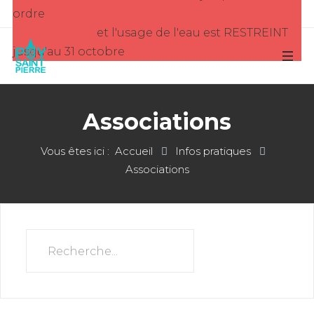
ordre
et l'usage de l'eau est RESTREINT
jusqu'au 31 octobre
Associations
Vous êtes ici :
Accueil
Infos pratiques
Associations