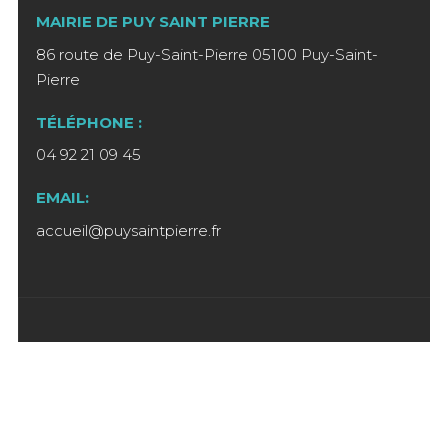
MAIRIE DE PUY SAINT PIERRE
86 route de Puy-Saint-Pierre 05100 Puy-Saint-
Pierre
TÉLÉPHONE :
04 92 21 09 45
EMAIL:
accueil@puysaintpierre.fr
Pour vous inscrire à notre lettre
d'information,