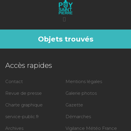
Objets trouvés
Accès rapides
Contact
Mentions légales
Revue de presse
Galerie photos
Charte graphique
Gazette
service-public.fr
Démarches
Archives
Vigilance Météo France