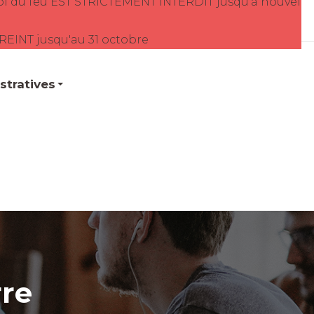
oi du feu EST STRICTEMENT INTERDIT jusqu'à nouvel
TREINT jusqu'au 31 octobre
tratives
rre