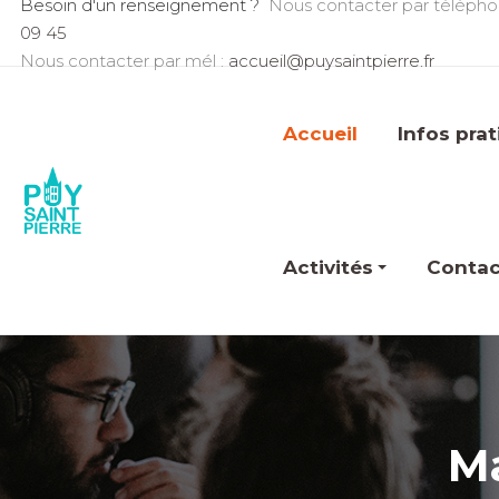
Besoin d'un renseignement ?
Nous contacter par télépho
09 45
Nous contacter par mél :
accueil@puysaintpierre.fr
Accueil
Infos pra
Activités
Contac
Ma