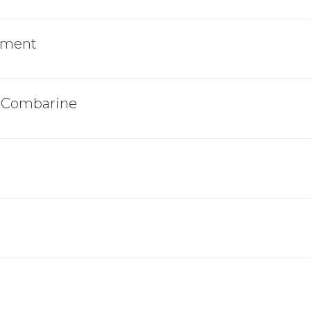
tement
a Combarine