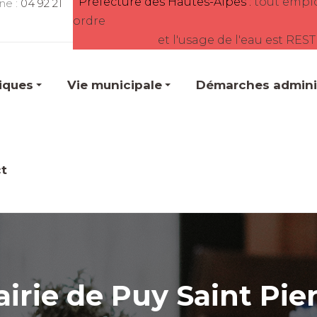
Préfecture des Hautes-Alpes :
tout empl
ne :
04 92 21
ordre
et l'usage de l'eau est RES
tiques
Vie municipale
Démarches adminis
t
irie de Puy Saint Pie