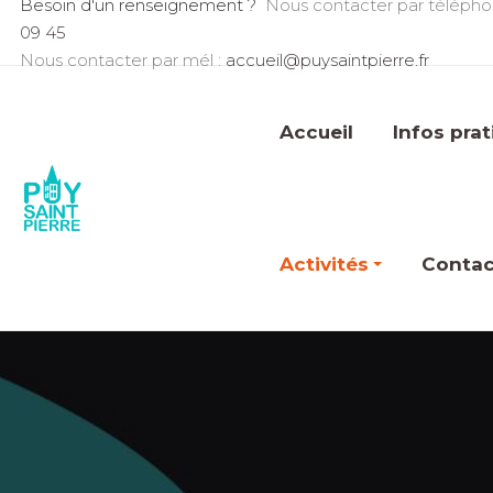
Besoin d'un renseignement ?
Nous contacter par télépho
09 45
Nous contacter par mél :
accueil@puysaintpierre.fr
Accueil
Infos pra
Activités
Contac