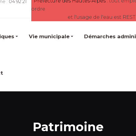
Préfecture des Hautes-Alpes :
tout empl
ne :
04 92 21
ordre
et l'usage de l'eau est RES
tiques
Vie municipale
Démarches adminis
t
Patrimoine