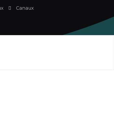
ux
Canaux