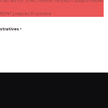
oi du feu EST STRICTEMENT INTERDIT jusqu'à nouvel
TREINT jusqu'au 31 octobre
tratives