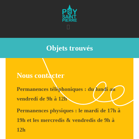
Objets trouvés
Nous contacter
Permanences téléphoniques : du lundi au
vendredi de 9h à 12h
Permanences physiques : le mardi de 17h à
19h et les mercredis & vendredis de 9h à
12h