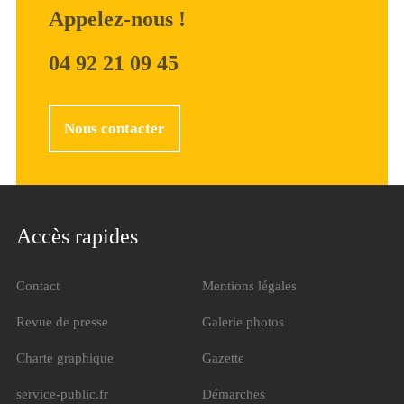
Appelez-nous !
04 92 21 09 45
Nous contacter
Accès rapides
Contact
Mentions légales
Revue de presse
Galerie photos
Charte graphique
Gazette
service-public.fr
Démarches