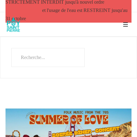
STRICTEMENT INTERDIT jusqu'à nouvel ordre
et l'usage de l'eau est RESTREINT jusqu'au
31 octobre