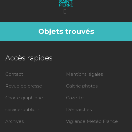
Objets trouvés
Accès rapides
Contact
Mentions légales
Revue de presse
Galerie photos
Charte graphique
Gazette
service-public.fr
Démarches
Archives
Vigilance Météo France