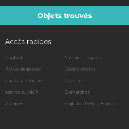
Objets trouvés
Accès rapides
Contact
Mentions légales
Revue de presse
Galerie photos
Charte graphique
Gazette
service-public.fr
Démarches
Archives
Vigilance Météo France