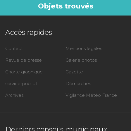
Objets trouvés
Accès rapides
Contact
Mentions légales
Revue de presse
Galerie photos
Charte graphique
Gazette
service-public.fr
Démarches
Archives
Vigilance Météo France
Derniers conseils municipaux