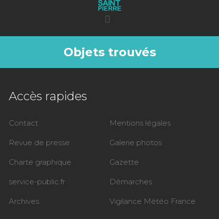
Objets trouvés
Accès rapides
Contact
Mentions légales
Revue de presse
Galerie photos
Charte graphique
Gazette
service-public.fr
Démarches
Archives
Vigilance Météo France